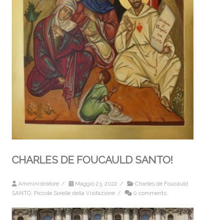
CHARLES DE FOUCAULD SANTO!
Amministratore
/
Maggio 23, 2022
/
Charles de Foucauld
SANTO
,
Piccole Sorelle della Visitazione
/
0 comments