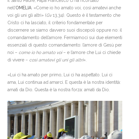
Il Santo Padre, Papa Francesco ci ha ricordato
nell’
OMELIA
: «Come io ho amato voi, così amatevi anche
voi gli uni gli altri» (
Gv
13,34). Questo è il testamento che
Cristo ci ha lasciato, il criterio fondamentale per
discernere se siamo davvero suoi discepoli oppure no: il
comandamento dell’amore. Fermiamoci sui due elementi
essenziali di questo comandamento: l’amore di Gesù per
noi –
come io ho amato voi
– e l’amore che Lui ci chiede
di vivere –
così amatevi gli uni gli altri
».
«Lui ci ha amato per primo, Lui ci ha aspettato. Lui ci
ama, Lui continua ad amarci. E questa è la nostra identità:
amati da Dio. Questa è la nostra forza: amati da Dio.