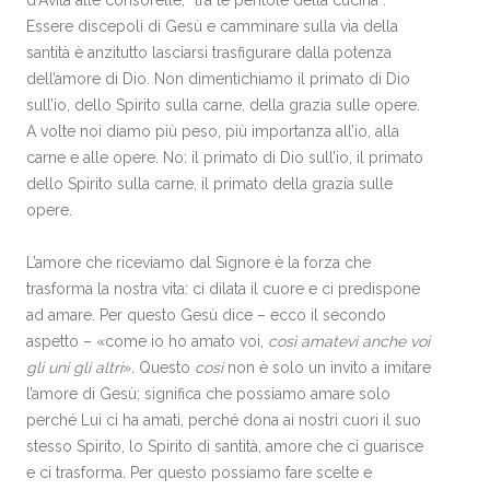
Essere discepoli di Gesù e camminare sulla via della
santità è anzitutto lasciarsi trasfigurare dalla potenza
dell’amore di Dio. Non dimentichiamo il primato di Dio
sull’io, dello Spirito sulla carne, della grazia sulle opere.
A volte noi diamo più peso, più importanza all’io, alla
carne e alle opere. No: il primato di Dio sull’io, il primato
dello Spirito sulla carne, il primato della grazia sulle
opere.
L’amore che riceviamo dal Signore è la forza che
trasforma la nostra vita: ci dilata il cuore e ci predispone
ad amare. Per questo Gesù dice – ecco il secondo
aspetto – «come io ho amato voi,
così amatevi anche voi
gli uni gli altri
». Questo
così
non è solo un invito a imitare
l’amore di Gesù; significa che possiamo amare solo
perché Lui ci ha amati, perché dona ai nostri cuori il suo
stesso Spirito, lo Spirito di santità, amore che ci guarisce
e ci trasforma. Per questo possiamo fare scelte e