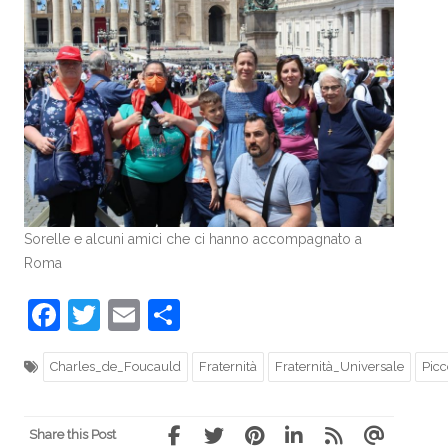
Sorelle e alcuni amici che ci hanno accompagnato a
Roma
Facebook
Twitter
Email
Share
Charles_de_Foucauld
Fraternità
Fraternità_Universale
Picc
Share this Post