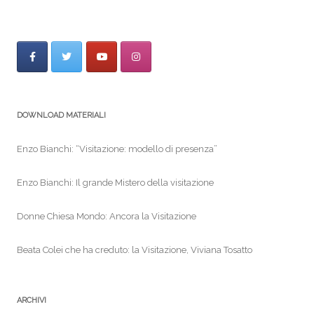
e
er
l
e
b
o
o
k
DOWNLOAD MATERIALI
Enzo Bianchi: “Visitazione: modello di presenza”
Enzo Bianchi: Il grande Mistero della visitazione
Donne Chiesa Mondo: Ancora la Visitazione
Beata Colei che ha creduto: la Visitazione, Viviana Tosatto
ARCHIVI