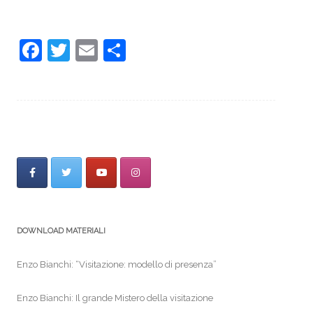
F
T
E
S
a
w
m
h
c
itt
ai
ar
e
er
l
e
b
o
o
k
DOWNLOAD MATERIALI
Enzo Bianchi: “Visitazione: modello di presenza”
Enzo Bianchi: Il grande Mistero della visitazione