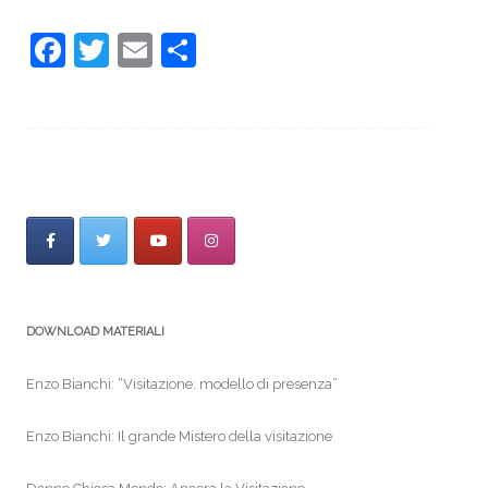
F
T
E
S
a
w
m
h
c
itt
ai
ar
e
er
l
e
b
o
o
k
DOWNLOAD MATERIALI
Enzo Bianchi: “Visitazione: modello di presenza”
Enzo Bianchi: Il grande Mistero della visitazione