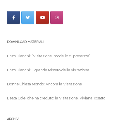
e
er
l
e
b
o
o
k
DOWNLOAD MATERIALI
Enzo Bianchi: “Visitazione: modello di presenza”
Enzo Bianchi: Il grande Mistero della visitazione
Donne Chiesa Mondo: Ancora la Visitazione
Beata Colei che ha creduto: la Visitazione, Viviana Tosatto
ARCHIVI