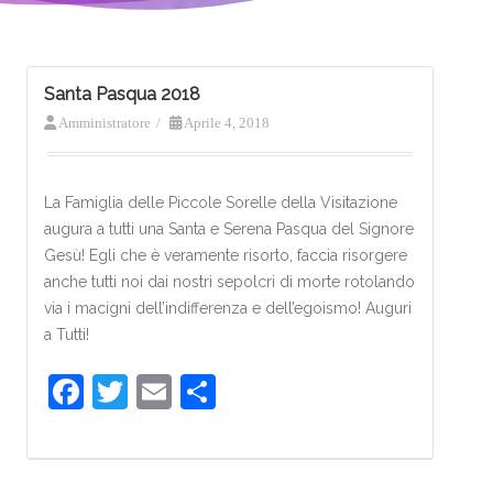
Santa Pasqua 2018
Amministratore
/
Aprile 4, 2018
La Famiglia delle Piccole Sorelle della Visitazione
augura a tutti una Santa e Serena Pasqua del Signore
Gesù! Egli che è veramente risorto, faccia risorgere
anche tutti noi dai nostri sepolcri di morte rotolando
via i macigni dell’indifferenza e dell’egoismo! Auguri
a Tutti!
F
T
E
S
a
w
m
h
c
itt
ai
ar