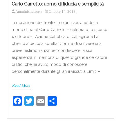
Carlo Carretto: uomo di fiducia e semplicità
Amministratore
/
Ottobre 14, 2018
In occasione del trentesimo anniversario della
morte di fratel Carlo Carretto – celebrato lo scorso
4 ottobre – l’Azione Cattolica di Caltagirone ha
chiesto a piccola sorella Diomira di scrivere una
breve testimonianza per condividere la sua
esperienza in memoria di questo grande cercatore
di Dio, che ha avuto modo di conoscere
personalmente durante gli anni vissuti a Limiti –
Read More
F
T
E
S
a
w
m
h
c
itt
ai
ar
e
er
l
e