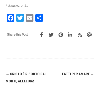
2
Ibidem,
p. 21.
Facebook
Twitter
Email
Share
Share this Post
Post
←
CRISTO È RISORTO DAI
FATTI PER AMARE
→
navigation
MORTI, ALLELUIA!